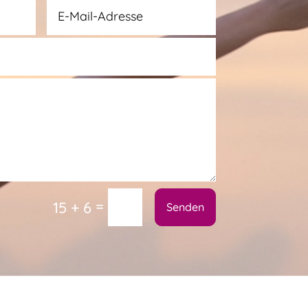
=
15 + 6
Senden