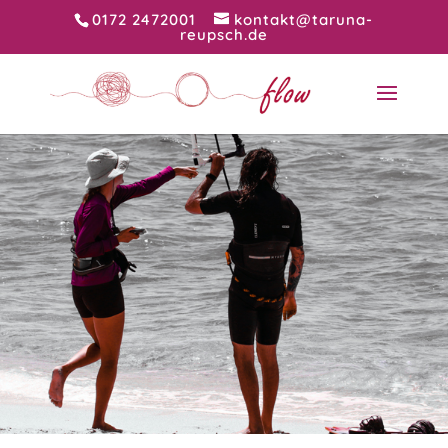
0172 2472001
kontakt@taruna-
reupsch.de